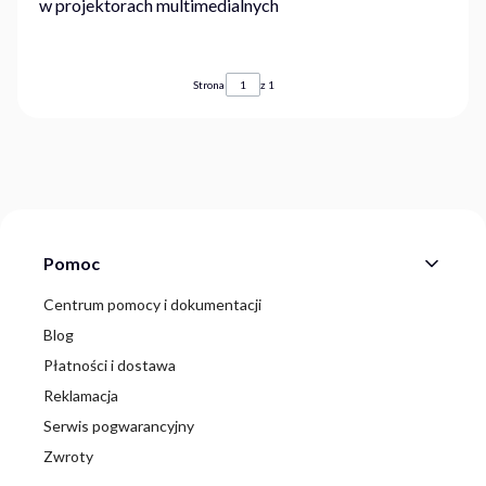
w projektorach multimedialnych
Strona
z 1
Linki w stopce
Pomoc
Centrum pomocy i dokumentacji
Blog
Płatności i dostawa
Reklamacja
Serwis pogwarancyjny
Zwroty