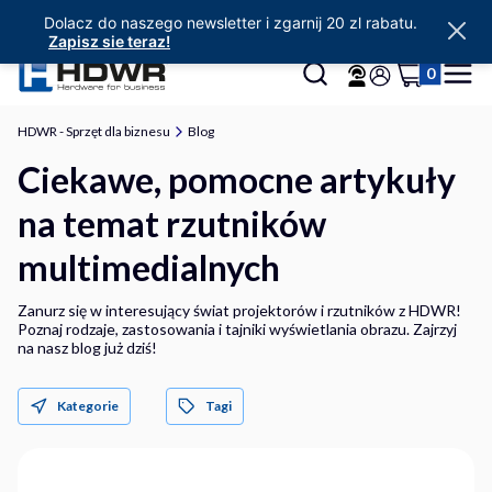
Dolacz do naszego newsletter i zgarnij 20 zl rabatu.
Zapisz sie teraz!
Produkty w 
Otwórz wyszukiwarkę
Szukaj
Koszyk
Menu
Zaloguj się
HDWR - Sprzęt dla biznesu
Blog
Ciekawe, pomocne artykuły
na temat rzutników
multimedialnych
Zanurz się w interesujący świat projektorów i rzutników z HDWR!
Poznaj rodzaje, zastosowania i tajniki wyświetlania obrazu. Zajrzyj
na nasz blog już dziś!
Kategorie
Tagi