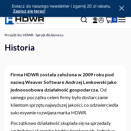
Dolacz do naszego newsletter i zgarnij 20 zl rabatu.
Zapisz sie teraz!
Produkty w 
Otwórz wyszukiwarkę
Szukaj
Koszyk
Menu
Zaloguj się
Przejdź do:
HDWR - Sprzęt dla biznesu
Historia
Firma HDWR została założona w 2009 roku pod
nazwą Weaver Software Andrzej Lenkowski jako
jednoosobowa działalność gospodarcza.
Od
samego początku celem firmy było dostarczanie
klientom sprzętu najwyższej jakości, co odzwierciedla
sukcesywnie rozwijana marka HDWR.
Początkowo działalność skupiała się na sprzedaży
czytników i skanerów kodów kreskowych. Jednak w