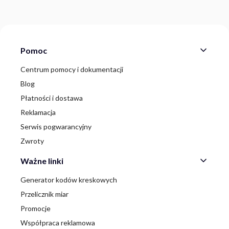
Linki w stopce
Pomoc
Centrum pomocy i dokumentacji
Blog
Płatności i dostawa
Reklamacja
Serwis pogwarancyjny
Zwroty
Ważne linki
Generator kodów kreskowych
Przelicznik miar
Promocje
Współpraca reklamowa