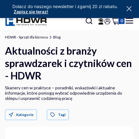
Dolacz do naszego newsletter i zgarnij 20 zl rabatu.
Zapisz sie teraz!
Produkty w 
Otwórz wyszukiwarkę
Szukaj
Koszyk
Menu
Zaloguj się
HDWR - Sprzęt dla biznesu
Blog
Aktualności z branży
sprawdzarek i czytników cen
- HDWR
Skanery cen w praktyce – poradniki, wskazówki i aktualne
informacje, które pomogą wybrać odpowiednie urządzenia do
sklepu i usprawnić codzienną pracę
Kategorie
Tagi