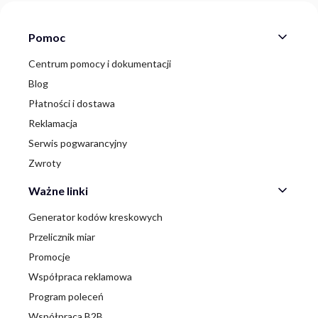
Linki w stopce
Pomoc
Centrum pomocy i dokumentacji
Blog
Płatności i dostawa
Reklamacja
Serwis pogwarancyjny
Zwroty
Ważne linki
Generator kodów kreskowych
Przelicznik miar
Promocje
Współpraca reklamowa
Program poleceń
Współpraca B2B