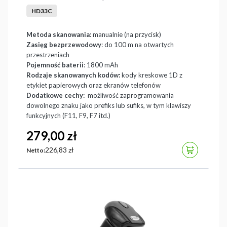
skan z ekranów LCD, HD33C
HD33C
Metoda skanowania
: manualnie (na przycisk)
Zasięg bezprzewodowy
: do 100 m na otwartych
przestrzeniach
Pojemność baterii
: 1800 mAh
Rodzaje skanowanych kodów:
kody kreskowe 1D z
etykiet papierowych oraz ekranów telefonów
Dodatkowe cechy:
możliwość zaprogramowania
dowolnego znaku jako prefiks lub sufiks, w tym klawiszy
funkcyjnych (F11, F9, F7 itd.)
Cena
279,00 zł
Cena
226,83 zł
DO KOSZYK
Netto: