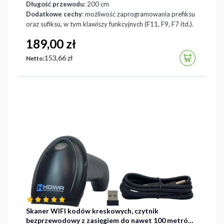
Długość przewodu
: 200 cm
Dodatkowe cechy
: możliwość zaprogramowania prefiksu
oraz sufiksu, w tym klawiszy funkcyjnych (F11, F9, F7 itd.).
Cena
189,00 zł
Cena
153,66 zł
DO KOSZYK
Netto:
(5)
Skaner WIFI kodów kreskowych, czytnik
bezprzewodowy z zasięgiem do nawet 100 metrów,