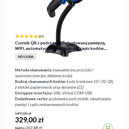
(25)
Czytnik QR z podstawką i wbudowaną pamięcią,
WIFI, automatyczne skanowanie i zapis kodów,
Virtual COM HD1100A
HD1100A
Metoda skanowania
: manualnie (na przycisk) /
automatycznie (po zbliżeniu kodu)
Rodzaj skanowanych kodów
: kody kreskowe 1D i 2D QR,
z etykiet papierowych oraz ekranów LCD
Dostępne interfejsy
: USB, Virtual COM-USB
Dodatkowe cechy
: podstawka pod czytnik, wbudowana
pamięć i zapis zeskanowanych kodów
549,00 zł
329,00 zł
Cena
267,48 zł
DO KOSZYK
Netto: