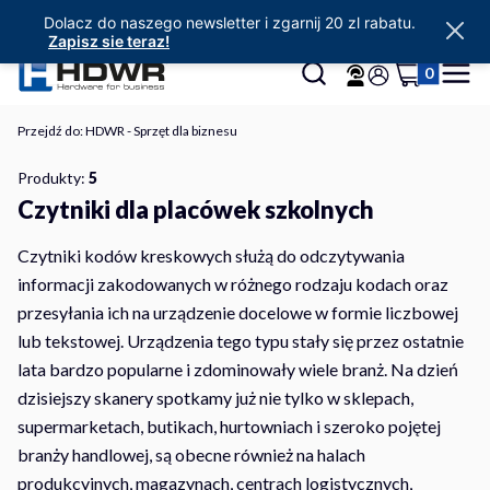
Dolacz do naszego newsletter i zgarnij 20 zl rabatu.
Zapisz sie teraz!
Produkty w 
Otwórz wyszukiwarkę
Szukaj
Koszyk
Menu
Zaloguj się
Przejdź do:
HDWR - Sprzęt dla biznesu
Produkty:
5
Czytniki dla placówek szkolnych
Czytniki kodów kreskowych służą do odczytywania
informacji zakodowanych w różnego rodzaju kodach oraz
przesyłania ich na urządzenie docelowe w formie liczbowej
lub tekstowej. Urządzenia tego typu stały się przez ostatnie
lata bardzo popularne i zdominowały wiele branż. Na dzień
dzisiejszy skanery spotkamy już nie tylko w sklepach,
supermarketach, butikach, hurtowniach i szeroko pojętej
branży handlowej, są obecne również na halach
produkcyjnych, magazynach, centrach logistycznych,