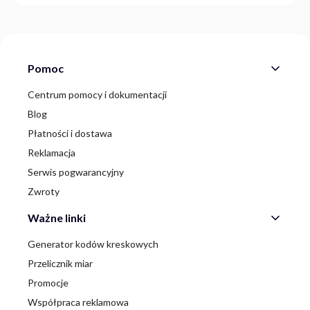
Linki w stopce
Pomoc
Centrum pomocy i dokumentacji
Blog
Płatności i dostawa
Reklamacja
Serwis pogwarancyjny
Zwroty
Ważne linki
Generator kodów kreskowych
Przelicznik miar
Promocje
Współpraca reklamowa