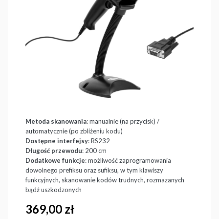
(1)
Skaner do kodów kreskowych z podstawką,
automatycznym skanowaniem i przewodem RS232
HD29A
HD29A-RS232
Metoda skanowania
: manualnie (na przycisk) /
automatycznie (po zbliżeniu kodu)
Dostępne interfejsy
: RS232
Długość przewodu
: 200 cm
Dodatkowe funkcje
: możliwość zaprogramowania
dowolnego prefiksu oraz sufiksu, w tym klawiszy
funkcyjnych, skanowanie kodów trudnych, rozmazanych
bądź uszkodzonych
Cena
369,00 zł