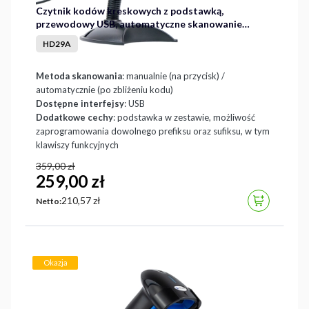
Czytnik kodów kreskowych z podstawką,
przewodowy USB, automatyczne skanowanie
kodów, wydajny HD29A
HD29A
Metoda skanowania
: manualnie (na przycisk) /
automatycznie (po zbliżeniu kodu)
Dostępne interfejsy
: USB
Dodatkowe cechy
: podstawka w zestawie, możliwość
zaprogramowania dowolnego prefiksu oraz sufiksu, w tym
klawiszy funkcyjnych
359,00 zł
259,00 zł
Cena
210,57 zł
DO KOSZYK
Netto:
Okazja