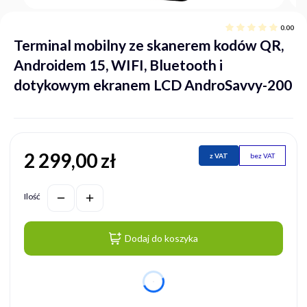
0.00
Terminal mobilny ze skanerem kodów QR,
Androidem 15, WIFI, Bluetooth i
dotykowym ekranem LCD AndroSavvy-200
2 299,00 zł
Cena
z VAT
bez VAT
Ilość
Dodaj do koszyka
dnia