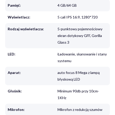
Pamięć:
4 GB/64 GB
Wyświetlacz:
5 cali IPS 16:9, 1280*720
Rodzaj wyświetlacza:
5-punktowy pojemnościowy
ekran dotykowy GFF, Gorilla
Glass 3
LED:
Ładowanie, skanowanie i stany
systemu
Aparat:
auto focus 8 Mega z lampą
błyskową LED
Głośnik:
Minimum 90db przy 10cm-
1KHz
Mikrofon:
Mikrofon z redukcją szumów