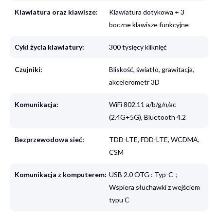
Klawiatura oraz klawisze:
Klawiatura dotykowa + 3
boczne klawisze funkcyjne
Cykl życia klawiatury:
300 tysięcy kliknięć
Czujniki:
Bliskość, światło, grawitacja,
akcelerometr 3D
Komunikacja:
WiFi 802.11 a/b/g/n/ac
(2.4G+5G), Bluetooth 4.2
Bezprzewodowa sieć:
TDD-LTE, FDD-LTE, WCDMA,
CSM
Komunikacja z komputerem:
USB 2.0 OTG : Typ-C；
Wspiera słuchawki z wejściem
typu C