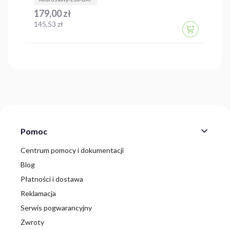
Cena
179,00 zł
Cena
145,53 zł
DO KOSZYK
Linki w stopce
Pomoc
Centrum pomocy i dokumentacji
Blog
Płatności i dostawa
Reklamacja
Serwis pogwarancyjny
Zwroty