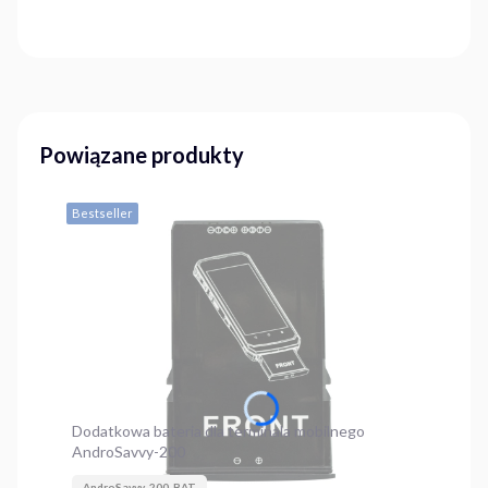
Powiązane produkty
Bestseller
Dodatkowa bateria dla terminala mobilnego
AndroSavvy-200
AndroSavvy-200-BAT