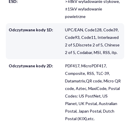
ESD:
>±8kV wyładowanie stykowe,
±15kV wyładowanie
powietrzne
Odczytywane kody 1D:
UPC/EAN, Code128, Code39,
Code93, Code11, Interleaved
2 of 5,Discrete 2 of 5, Chinese
2 of 5, Codabar, MSI, RSS, itp.
Odczytywane kody 2D:
PDF417, MicroPDF417,
Composite, RSS, TLC-39,
Datamatrix,QR code, Micro QR
code, Aztec, MaxiCode, Postal
Codes: US PostNet, US
Planet, UK Postal, Australian
Postal, Japan Postal, Dutch
Postal (KIX),etc.