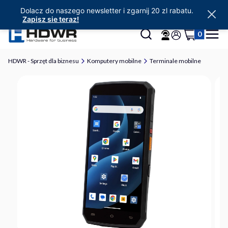
Dolacz do naszego newsletter i zgarnij 20 zl rabatu.
Zapisz sie teraz!
Produkty w 
Otwórz wyszukiwarkę
Szukaj
Koszyk
Menu
Zaloguj się
HDWR - Sprzęt dla biznesu
Komputery mobilne
Terminale mobilne