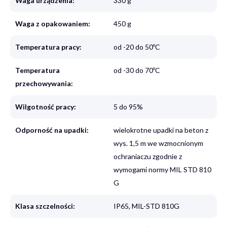
Waga urządzenia:
330 g
Waga z opakowaniem:
450 g
Temperatura pracy:
od -20 do 50ºC
Temperatura
od -30 do 70ºC
przechowywania:
Wilgotność pracy:
5 do 95%
Odporność na upadki:
wielokrotne upadki na beton z
wys. 1,5 m we wzmocnionym
ochraniaczu zgodnie z
wymogami normy MIL STD 810
G
Klasa szczelności:
IP65, MIL-STD 810G