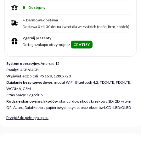
Dostępny
+ Darmowa dostawa
Dostawa 0 zł i 30 dni na zwrot dla wszystkich (osób, firm, spółek)
Zgarnij prezenty
Do tego zakupu otrzymujesz
GRATISY
System operacyjny
: Android 15
Pamięć
: 4GB/64GB
Wyświetlacz
: 5 cali IPS 16:9, 1280x720
Działanie bezprzewodowe
: moduł WiFi, Bluetooth 4.2, TDD-LTE, FDD-LTE,
WCDMA, GSM
Czas pracy
: 12 godzin
Rodzaje skanowanych kodów
: standardowe kody kreskowy 1D i 2D, w tym
QR, Aztec, DataMatrix z papierowych etykiet oraz ekranów LCD i LED/OLED
Przejdź do pełnego opisu