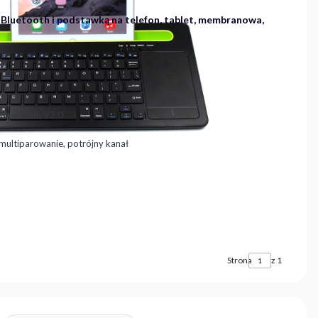
Bluetooth i podstawką na telefon, tablet, membranowa,
Ah
 Bluetooth V3.0
 multiparowanie, potrójny kanał
Strona
z 1