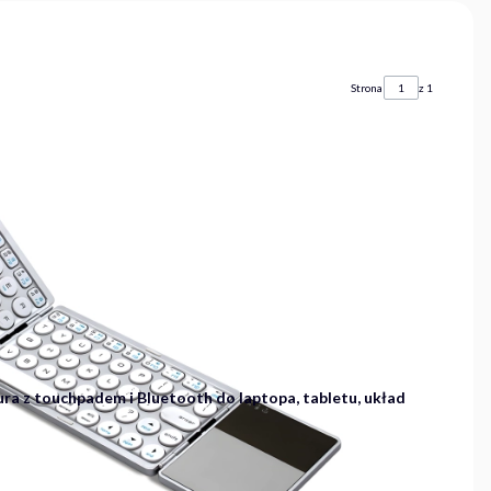
Strona
z 1
ra z touchpadem i Bluetooth do laptopa, tabletu, układ