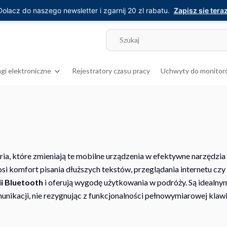
Dolacz do naszego newsletter i zgarnij 20 zl rabatu.
Zapisz sie teraz
gi elektroniczne
Rejestratory czasu pracy
Uchwyty do monitor
ia, które zmieniają te mobilne urządzenia w efektywne narzędzia d
si komfort pisania dłuższych tekstów, przeglądania internetu cz
i Bluetooth
i oferują wygodę użytkowania w podróży. Są idealnym
nikacji, nie rezygnując z funkcjonalności pełnowymiarowej klawi