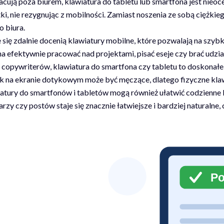
acują poza biurem, klawiatura do tabletu lub smartfona jest nie
i, nie rezygnując z mobilności. Zamiast noszenia ze sobą ciężkiego
 biura.
się zdalnie docenią klawiatury mobilne, które pozwalają na szybk
a efektywnie pracować nad projektami, pisać eseje czy brać udzia
 copywriterów, klawiatura do smartfona czy tabletu to doskonał
ążek na ekranie dotykowym może być męczące, dlatego fizyczne kla
atury do smartfonów i tabletów mogą również ułatwić codzienne
rzy czy postów staje się znacznie łatwiejsze i bardziej naturalne