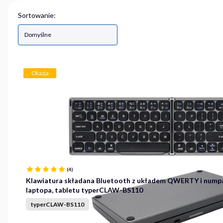
Lista produktów
Sortowanie:
Domyślne
Okazja
(4)
Klawiatura składana Bluetooth z układem QWERTY i num
laptopa, tabletu typerCLAW-BS110
typerCLAW-BS110