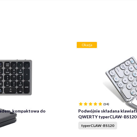
Okazja
(14)
padem, kompaktowa do
Podwójnie składana klawiatu
QWERTY typerCLAW-BS120
typerCLAW-BS120