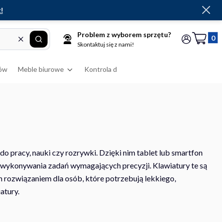
!
Problem z wyborem sprzętu?
Produkt
Wyczyść
Szukaj
Koszyk
Zaloguj się
Skontaktuj się z nami!
ów
Meble biurowe
Kontrola dostępu
RFID
Drukarki
o pracy, nauki czy rozrywki. Dzięki nim tablet lub smartfon
y wykonywania zadań wymagających precyzji. Klawiatury te są
 rozwiązaniem dla osób, które potrzebują lekkiego,
atury.