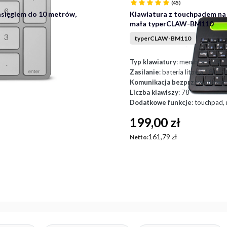
(45)
asięgiem do 10 metrów,
Klawiatura z touchpadem na 
mała typerCLAW-BM110
typerCLAW-BM110
Typ klawiatury
: membranowa
Zasilanie
: bateria litowa 180 m
Komunikacja bezprzewodowa
:
Liczba klawiszy
: 78
Dodatkowe funkcje
: touchpad,
Cena
199,00 zł
Cena
161,79 zł
Netto: