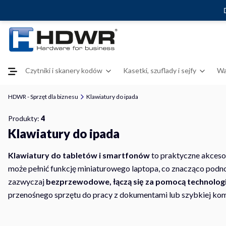
Czytniki i skanery kodów
Kasetki, szuflady i sejfy
Wa
HDWR - Sprzęt dla biznesu
Klawiatury do ipada
Produkty:
4
Klawiatury do ipada
Klawiatury do tabletów i smartfonów
to praktyczne akcesor
może pełnić funkcję miniaturowego laptopa, co znacząco podno
zazwyczaj
bezprzewodowe, łączą się za pomocą technologi
przenośnego sprzętu do pracy z dokumentami lub szybkiej komu