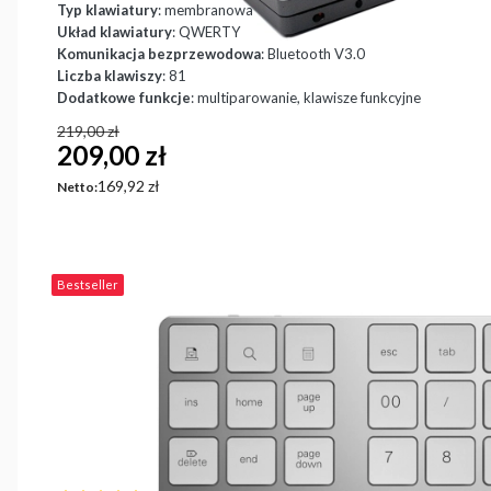
Typ klawiatury
: membranowa
Układ klawiatury
: QWERTY
Komunikacja bezprzewodowa
: Bluetooth V3.0
Liczba klawiszy
: 81
Dodatkowe funkcje
: multiparowanie, klawisze funkcyjne
219,00 zł
209,00 zł
Cena
169,92 zł
Netto:
Bestseller