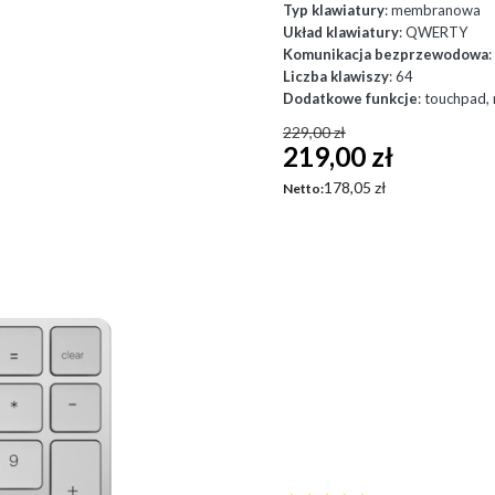
Typ klawiatury
: membranowa
Układ klawiatury
: QWERTY
Komunikacja bezprzewodowa
:
Liczba klawiszy
: 64
Dodatkowe funkcje
: touchpad,
229,00 zł
219,00 zł
Cena
178,05 zł
Netto: