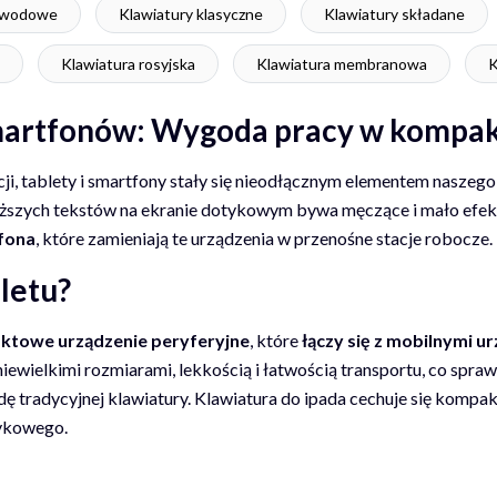
zewodowe
Klawiatury klasyczne
Klawiatury składane
Klawiatura rosyjska
Klawiatura membranowa
K
 smartfonów: Wygoda pracy w komp
ji, tablety i smartfony stały się nieodłącznym elementem naszego
dłuższych tekstów na ekranie dotykowym bywa męczące i mało ef
fona
, które zamieniają te urządzenia w przenośne stacje robocze.
letu?
aktowe urządzenie peryferyjne
, które
łączy się z mobilnymi u
iewielkimi rozmiarami, lekkością i łatwością transportu, co sprawi
ę tradycyjnej klawiatury. Klawiatura do ipada cechuje się kom
tykowego.