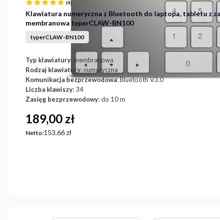
(4)
Klawiatura numeryczna z Bluetooth do laptopa, tabletu z z
membranowa typerCLAW-BN100
typerCLAW-BN100
Typ klawiatury
: membranowa
Rodzaj klawiatury
: numeryczna
Komunikacja bezprzewodowa
: Bluetooth V3.0
Liczba klawiszy
: 34
Zasięg bezprzewodowy
: do 10 m
Cena
189,00 zł
Cena
153,66 zł
Netto: