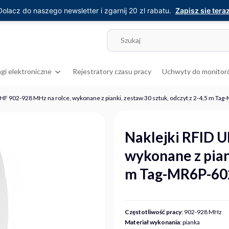
Dolacz do naszego newsletter i zgarnij 20 zl rabatu.
Zapisz sie teraz
gi elektroniczne
Rejestratory czasu pracy
Uchwyty do monitor
UHF 902-928 MHz na rolce, wykonane z pianki, zestaw 30 sztuk, odczyt z 2-4,5 m Ta
Naklejki RFID U
wykonane z piank
m Tag-MR6P-60
Częstotliwość pracy
: 902-928 MHz
Materiał wykonania
: pianka