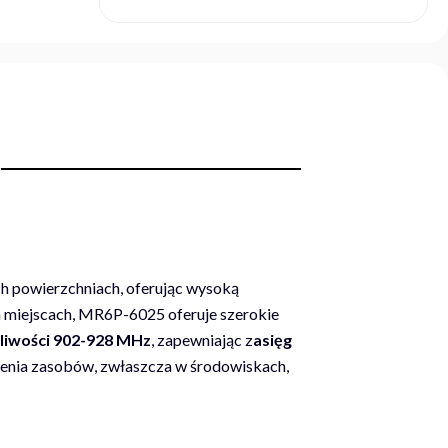
h powierzchniach, oferując wysoką
ch miejscach, MR6P-6025 oferuje szerokie
liwości 902-928 MHz
, zapewniając z
asięg
dzenia zasobów, zwłaszcza w środowiskach,