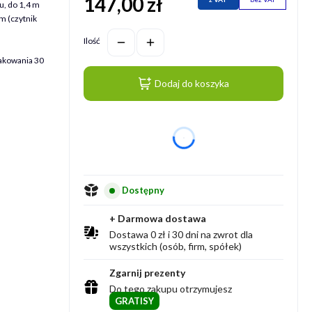
147,00 zł
Cena
u, do 1,4 m
m (czytnik
Ilość
pakowania 30
Dodaj do koszyka
dnia
Dostępny
+ Darmowa dostawa
Dostawa 0 zł i 30 dni na zwrot dla
wszystkich (osób, firm, spółek)
Zgarnij prezenty
Do tego zakupu otrzymujesz
GRATISY