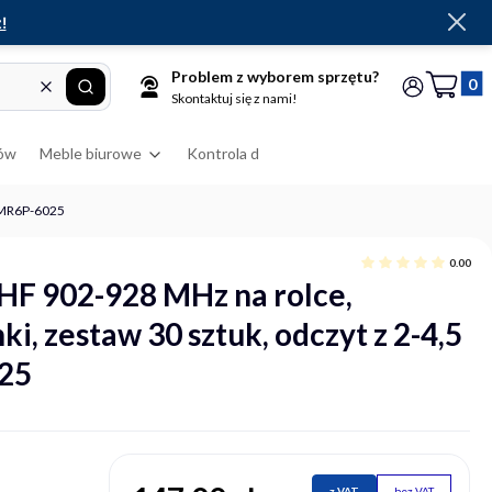
!
Problem z wyborem sprzętu?
Produkt
Wyczyść
Szukaj
Koszyk
Zaloguj się
Skontaktuj się z nami!
ów
Meble biurowe
Kontrola dostępu
RFID
Drukarki
g-MR6P-6025
0.00
HF 902-928 MHz na rolce,
i, zestaw 30 sztuk, odczyt z 2-4,5
25
z VAT
bez VAT