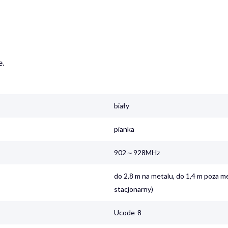
e.
biały
pianka
902～928MHz
do 2,8 m na metalu, do 1,4 m poza me
stacjonarny)
Ucode-8