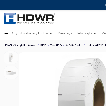
Czytniki i skanery kodów
Kasetki, szuflady i sejfy
Wa
HDWR - Sprzęt dla biznesu
RFID
Tagi RFID
840-940 MHz
Naklejki RFID 