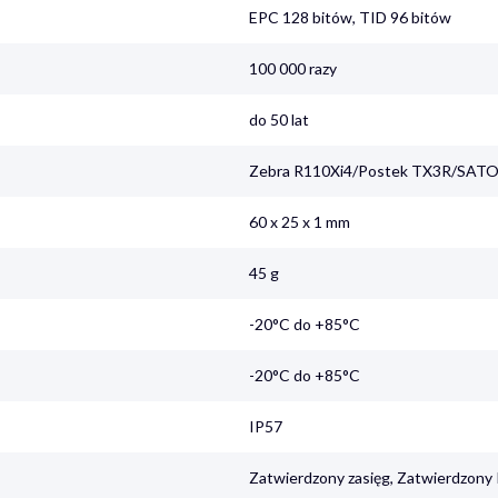
EPC 128 bitów, TID 96 bitów
100 000 razy
do 50 lat
Zebra R110Xi4/Postek TX3R/SAT
60 x 25 x 1 mm
45 g
-20°C do +85°C
-20°C do +85°C
IP57
Zatwierdzony zasięg, Zatwierdzony