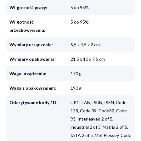
Wilgotność pracy:
5 do 95%
Wilgotność
5 do 95%
przechowywania:
Wymiary urządzenia:
5,5 x 4,5 x 2 cm
Wymiary opakowania:
21,5 x 10 x 7,5 cm
Waga urządzenia:
170 g
Waga z opakowaniem:
190 g
Odczytywane kody 1D:
UPC, EAN, ISBN, ISSN, Code
128, Code 39, Code32, Code
93, Interleaved 2 of 5,
industrial 2 of 5, Matrix 2 of 5,
IATA 2 of 5, MSI Plessey, Code