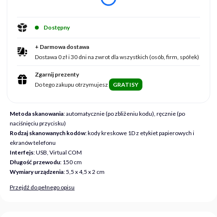
Dostępny
+ Darmowa dostawa
Dostawa 0 zł i 30 dni na zwrot dla wszystkich (osób, firm, spółek)
Zgarnij prezenty
Do tego zakupu otrzymujesz
GRATISY
Metoda skanowania
: automatycznie (po zbliżeniu kodu), ręcznie (po
naciśnięciu przycisku)
Rodzaj skanowanych kodów
: kody kreskowe 1D z etykiet papierowych i
ekranów telefonu
Interfejs
: USB, Virtual COM
Długość przewodu
: 150 cm
Wymiary urządzenia
: 5,5 x 4,5 x 2 cm
Przejdź do pełnego opisu