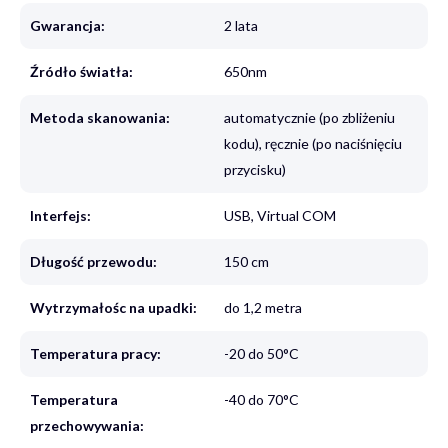
Gwarancja:
2 lata
Źródło światła:
650nm
Metoda skanowania:
automatycznie (po zbliżeniu
kodu), ręcznie (po naciśnięciu
przycisku)
Interfejs:
USB, Virtual COM
Długość przewodu:
150 cm
Wytrzymałośc na upadki:
do 1,2 metra
Temperatura pracy:
-20 do 50°C
Temperatura
-40 do 70°C
przechowywania: