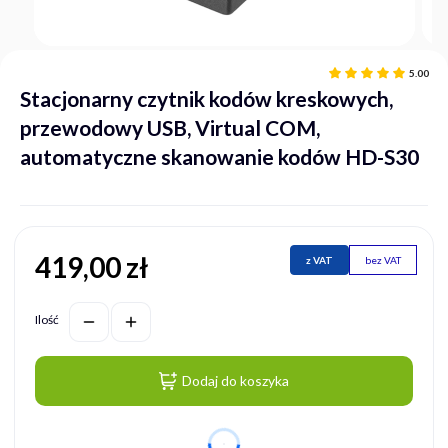
5.00
Stacjonarny czytnik kodów kreskowych,
przewodowy USB, Virtual COM,
automatyczne skanowanie kodów HD-S30
419,00 zł
Cena
z VAT
bez VAT
Ilość
Dodaj do koszyka
dnia