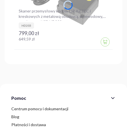
Skaner przemysłowy kodów QR AZTEC i
kreskowych z metalową obudową, przewodowy,
stacjonarny, USB HD203
HD203
Cena
799,00 zł
Cena
649,59 zł
DO KOSZYK
Linki w stopce
Pomoc
Centrum pomocy i dokumentacji
Blog
Płatności i dostawa