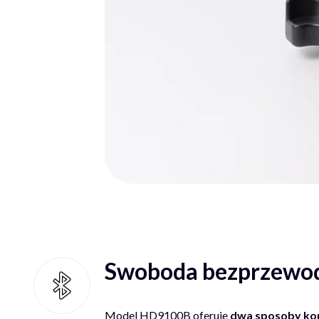
Swoboda bezprzewod
Model HD9100B oferuje
dwa sposoby ko