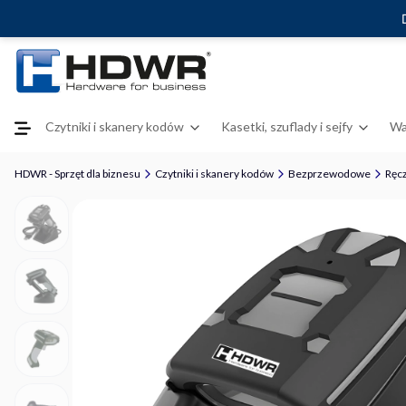
Czytniki i skanery kodów
Kasetki, szuflady i sejfy
Wa
HDWR - Sprzęt dla biznesu
Czytniki i skanery kodów
Bezprzewodowe
Ręc