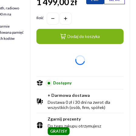
1 499,00 zł
Cena
th, radiowo
00 m na
Ilość
formie
udowana pamięć
Dodaj do koszyka
ch kodów
dnia
Dostępny
+ Darmowa dostawa
Dostawa 0 zł i 30 dni na zwrot dla
wszystkich (osób, firm, spółek)
Zgarnij prezenty
Do tego zakupu otrzymujesz
GRATISY