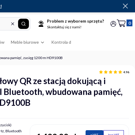
!
Problem z wyborem sprzętu?
Produkt
Wyczyść
Szukaj
Koszyk
Zaloguj się
Skontaktuj się z nami!
ów
Meble biurowe
Kontrola dostępu
RFID
Drukarki
udowana pamięć, zasięg 1200 m HD9100B
4.96
owy QR ze stacją dokującą i
I Bluetooth, wbudowana pamięć,
HD9100B
zycisk)
z, Bluetooth
z VAT
bez VAT