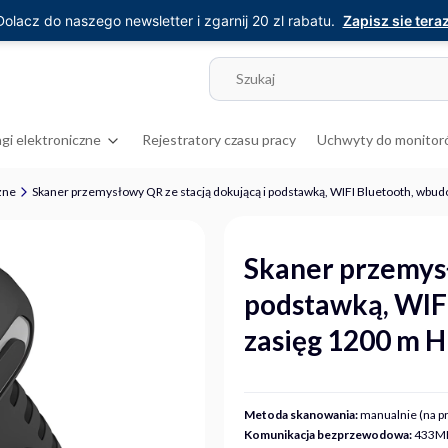
Dolacz do naszego newsletter i zgarnij 20 zl rabatu.
Zapisz sie teraz
gi elektroniczne
Rejestratory czasu pracy
Uchwyty do monitor
zne
Skaner przemysłowy QR ze stacją dokującą i podstawką, WIFI Bluetooth, wb
Skaner przemysł
podstawką, WIF
zasięg 1200 m 
Metoda skanowania:
manualnie (na pr
Komunikacja bezprzewodowa:
433MH