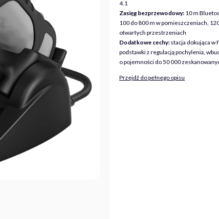
4.1
Zasięg bezprzewodowy:
10 m Bluetoo
100 do 800 m w pomieszczeniach, 12
otwartych przestrzeniach
Dodatkowe cechy:
stacja dokująca w 
podstawki z regulacją pochylenia, wb
o pojemności do 50 000 zeskanowany
Przejdź do pełnego opisu