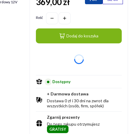
369,00 zł
Cena
dardowy 12V
Ilość
Dodaj do koszyka
dnia
Dostępny
+ Darmowa dostawa
Dostawa 0 zł i 30 dni na zwrot dla
wszystkich (osób, firm, spółek)
Zgarnij prezenty
Do tego zakupu otrzymujesz
GRATISY