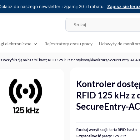
Dolacz do naszego newsletter i zgarnij 20 zl rabatu.
Zapisz sie teraz
gi elektroniczne
Rejestratory czasu pracy
Uchwyty do monitor
 z weryfikacją na hasło i kartę RFID 125 kHz z dotykową klawiaturą SecureEntry-AC4
Kontroler dostęp
RFID 125 kHz z
SecureEntry-A
Rodzaj weryfikacji
: karta RFID, hasło
Częstotliwość pracy
: 125 kHz