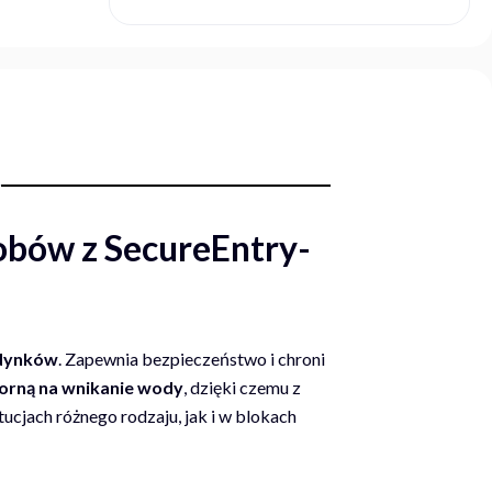
obów z SecureEntry-
udynków
. Zapewnia bezpieczeństwo i chroni
rną na wnikanie wody
, dzięki czemu z
cjach różnego rodzaju, jak i w blokach