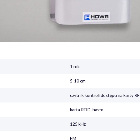
1 rok
5-10 cm
czytnik kontroli dostępu na karty R
karta RFID, hasło
125 kHz
EM