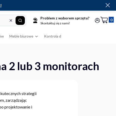
!
Problem z wyborem sprzętu?
Produkt
Wyczyść
Szukaj
Koszyk
Zaloguj się
Skontaktuj się z nami!
ów
Meble biurowe
Kontrola dostępu
RFID
Drukarki
na 2 lub 3 monitorach
skutecznych strategii
em, zarządzając
po projektowanie i