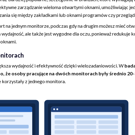
ektywne zarządzanie wieloma otwartymi oknami, umożliwiając j
zania się między zakładkami lub oknami programów czy przegląda
ort na jednym monitorze, podczas gdy na drugim możesz mieć otw
za wydajność, ale także jest wygodne dla oczu, ponieważ redukuje 
 oknami.
onitorach
ększa wydajność i efektywność dzięki wielozadaniowości. W
bada
o, że osoby pracujące na dwóch monitorach były średnio 20
 korzystały z jednego monitora.