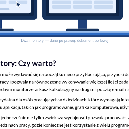
itory: Czy warto?
h może wydawać się na początku nieco przytłaczająca, przynosi d
pracy i pozwala na równoczesne wykonywanie większej ilości zad
ednym monitorze, arkusz kalkulacyjny na drugim i pocztę e-mail n
rzydatna dla osób pracujących w dziedzinach, które wymagają in
u aplikacji, takich jak programowanie, grafika komputerowa, inżynie
jednocześnie nie tylko zwiększa wydajność i pozwala pracować sz
edzinach pracy, gdzie konieczne jest korzystanie z wielu program