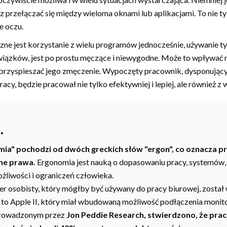
 przełączać się między wieloma oknami lub aplikacjami. To nie t
e oczu.
zne jest korzystanie z wielu programów jednocześnie, używanie t
ązków, jest po prostu męczące i niewygodne. Może to wpływać n
e przyspieszać jego zmęczenie. Wypoczęty pracownik, dysponują
y, będzie pracował nie tylko efektywniej i lepiej, ale również
.
mia" pochodzi od dwóch greckich słów "ergon", co oznacza pra
ne prawa.
Ergonomia jest nauką o dopasowaniu pracy, systemów,
żliwości i ograniczeń człowieka.
r osobisty, który mógłby być używany do pracy biurowej, zosta
 to Apple II, który miał wbudowaną możliwość podłączenia monitor
prowadzonym przez
Jon Peddie Research, stwierdzono, że pra