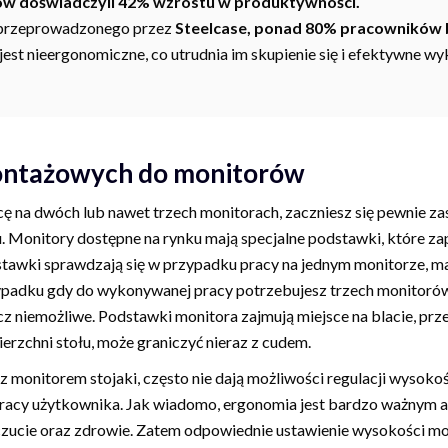
ów doświadczyli 42% wzrostu w produktywności.
przeprowadzonego przez
Steelcase, ponad 80% pracowników
 jest nieergonomiczne, co utrudnia im skupienie się i efektywne 
ntażowych do monitorów
acę na dwóch lub nawet trzech monitorach, zaczniesz się pewnie za
u. Monitory dostępne na rynku mają specjalne podstawki, które za
dstawki sprawdzają się w przypadku pracy na jednym monitorze, m
padku gdy do wykonywanej pracy potrzebujesz trzech monitorów,
cz niemożliwe. Podstawki monitora zajmują miejsce na blacie, prz
rzchni stołu, może graniczyć nieraz z cudem.
 monitorem stojaki, często nie dają możliwości regulacji wysoko
pracy użytkownika. Jak wiadomo, ergonomia jest bardzo ważnym
ucie oraz zdrowie. Zatem odpowiednie ustawienie wysokości mon