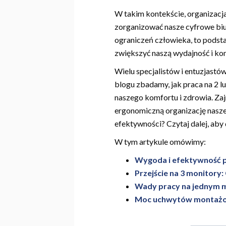
W takim kontekście, organizacja 
zorganizować nasze cyfrowe biu
ograniczeń człowieka, to podst
zwiększyć naszą wydajność i ko
Wielu specjalistów i entuzjastó
blogu zbadamy, jak praca na 2 l
naszego komfortu i zdrowia. Za
ergonomiczną organizację nasze
efektywności? Czytaj dalej, aby 
W tym artykule omówimy:
Wygoda i efektywność 
Przejście na 3 monitory
Wady pracy na jednym 
Moc uchwytów montażo