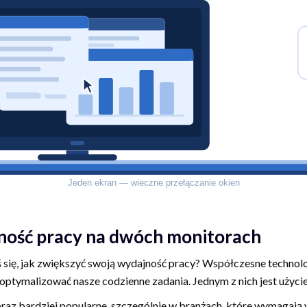
ność pracy na dwóch monitorach
 się, jak zwiększyć swoją wydajność pracy? Współczesne technol
ptymalizować nasze codzienne zadania. Jednym z nich jest użyci
raz bardziej popularne, szczególnie w branżach, które wymagają 