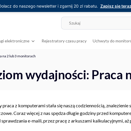
Dolacz do naszego newsletter i zgarnij 20 zl rabatu.
Zapisz sie teraz
gi elektroniczne
Rejestratory czasu pracy
Uchwyty do monitor
a na 2 lub 3 monitorach
ziom wydajności: Praca 
praca z komputerami stała się naszą codziennością, znalezienie 
uczowe. Coraz więcej z nas spędza długie godziny przed komputer
prawdzania e-maili, przez pracę z arkuszami kalkulacyjnymi, aż 