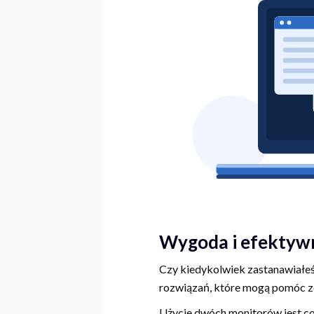
Wygoda i efektyw
Czy kiedykolwiek zastanawiałeś
rozwiązań, które mogą pomóc zo
Użycie dwóch monitorów jest co