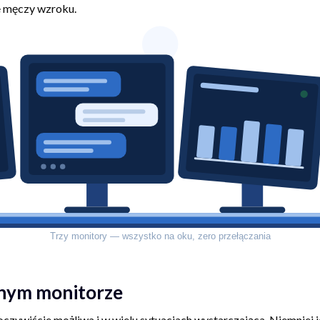
e męczy wzroku.
dnym monitorze
oczywiście możliwa i w wielu sytuacjach wystarczająca. Niemniej