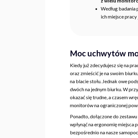
z wielu monitor
Według badania 
ich miejsce pracy
Moc uchwytów mo
Kiedy już zdecydujesz się na pr
oraz zmieścić je na swoim biurk
na blacie stołu. Jednak owe po
dwóch na jednym biurku. W przy
okazać się trudne, a czasem wrę
monitorów na ograniczonej powie
Ponadto, dołączone do zestawu z
wpłynąć na ergonomię miejsca 
bezpośrednio na nasze samopocz