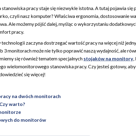
stanowiska pracy staje się niezwykle istotna. A tutaj pojawia się 
rko, czyli nasz komputer? Właściwa ergonomia, dostosowanie wa
awa. Ale możemy pójść dalej, myśląc o wykorzystaniu dodatkowyc
mfort pracy.
w technologii zaczyna dostrzegać wartość pracy na więcej niż jed
ub 3 monitorach może nie tylko poprawić naszą wydajność, ale równ
jmiemy się również tematem specjalnych
stojaków na monitory
,
go wielomonitorowego stanowiska pracy. Czy jesteś gotowy, aby
dowiedzieć się więcej!
pracy na dwóch monitorach
: Czy warto?
monitorze
wych do monitorów