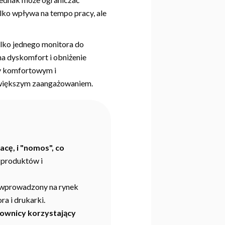
ylko wpływa na tempo pracy, ale
ylko jednego monitora do
a dyskomfort i obniżenie
cy komfortowym i
 z większym zaangażowaniem.
cę, i "nomos", co
 produktów i
ł wprowadzony na rynek
a i drukarki.
cownicy korzystający