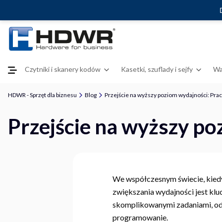
Czytniki i skanery kodów
Kasetki, szuflady i sejfy
Wa
HDWR - Sprzęt dla biznesu
Blog
Przejście na wyższy poziom wydajności: Prac
Przejście na wyższy po
We współczesnym świecie, kiedy 
zwiększania wydajności jest kl
skomplikowanymi zadaniami, od s
programowanie.