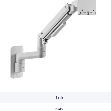
1 rok
biały