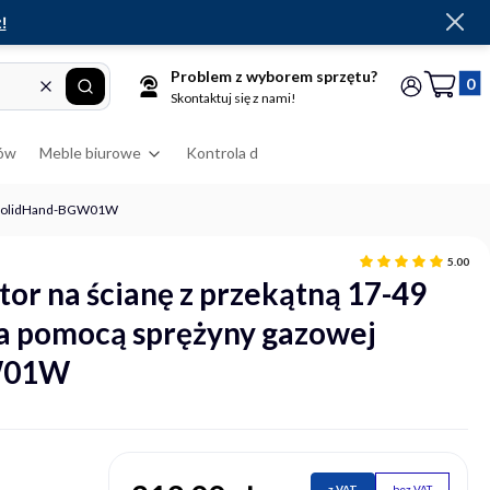
!
Problem z wyborem sprzętu?
Produkt
Wyczyść
Szukaj
Koszyk
Zaloguj się
Skontaktuj się z nami!
ów
Meble biurowe
Kontrola dostępu
RFID
Drukarki
wej SolidHand-BGW01W
5.00
or na ścianę z przekątną 17-49
 za pomocą sprężyny gazowej
W01W
z VAT
bez VAT