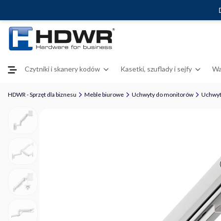
Czytniki i skanery kodów
Kasetki, szuflady i sejfy
Wa
HDWR - Sprzęt dla biznesu
Meble biurowe
Uchwyty do monitorów
Uchwyt 