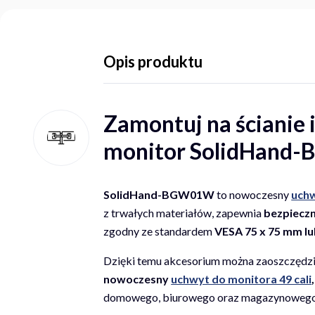
Opis produktu
Zamontuj na ścianie 
monitor SolidHan
SolidHand-BGW01W
to nowoczesny
uchw
z trwałych materiałów, zapewnia
bezpieczn
zgodny ze standardem
VESA 75 x 75 mm l
Dzięki temu akcesorium można zaoszczędzić
nowoczesny
uchwyt do monitora 49 cali
,
domowego, biurowego oraz magazynowego