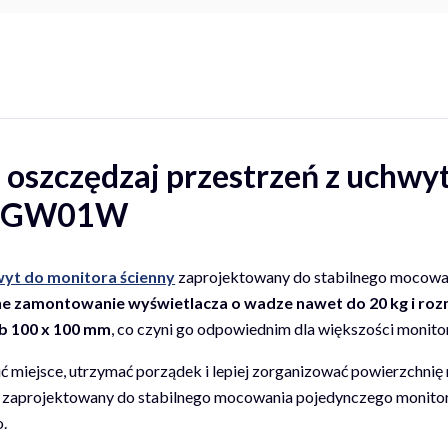
i oszczędzaj przestrzeń z uchw
d-BGW01W
yt do monitora ścienny
zaprojektowany do stabilnego mocowa
e zamontowanie wyświetlacza o wadze nawet do 20 kg i rozmi
ub 100 x 100 mm
, co czyni go odpowiednim dla większości monito
 miejsce, utrzymać porządek i lepiej zorganizować powierzchnię
zaprojektowany do stabilnego mocowania pojedynczego monitora
.