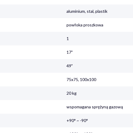
aluminium, stal, plastik
powłoka proszkowa
1
17"
49"
75x75, 100x100
20 kg
wspomagana sprężyną gazową
+90° ~ -90°