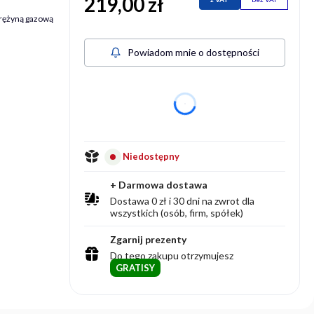
219,00 zł
Cena
rężyną gazową
Powiadom mnie o dostępności
dnia
Niedostępny
+ Darmowa dostawa
Dostawa 0 zł i 30 dni na zwrot dla
wszystkich (osób, firm, spółek)
Zgarnij prezenty
Do tego zakupu otrzymujesz
GRATISY