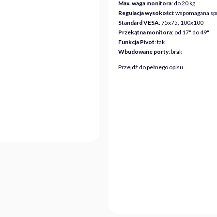
Max. waga monitora
: do 20 kg
Regulacja wysokości
: wspomagana sp
Standard VESA
: 75x75, 100x100
Przekątna monitora
: od 17" do 49"
Funkcja Pivot
: tak
Wbudowane porty
: brak
Przejdź do pełnego opisu