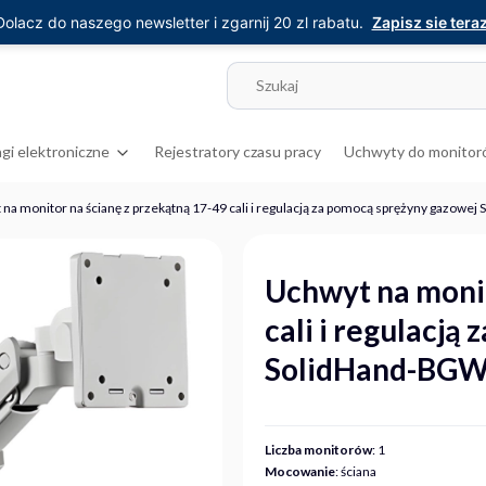
Dolacz do naszego newsletter i zgarnij 20 zl rabatu.
Zapisz sie teraz
gi elektroniczne
Rejestratory czasu pracy
Uchwyty do monitor
na monitor na ścianę z przekątną 17-49 cali i regulacją za pomocą sprężyny gazo
Uchwyt na monit
cali i regulacją
SolidHand-BG
Liczba monitorów
: 1
Mocowanie
: ściana