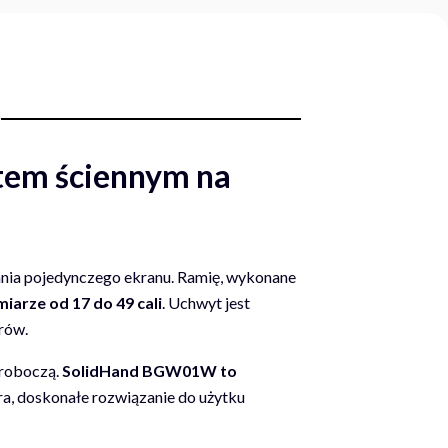
ytem ściennym na
nia pojedynczego ekranu. Ramię, wykonane
arze od 17 do 49 cali
. Uchwyt jest
rów.
 roboczą.
SolidHand BGW01W to
, doskonałe rozwiązanie do użytku