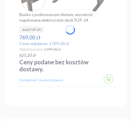
Biurko z podnoszonym blatem, wysokość
regulowana elektrycznie deskTOP-24
deskTOP-24
Cena promocyjna
769,00 zł
Cena regularna:
1 099,00 zł
Najniższa cena:
1 099,00 zł
Cena
625,20 zł
Ceny podane bez kosztów
dostawy.
DO KOSZYK
Dostępność:
na wyczerpaniu