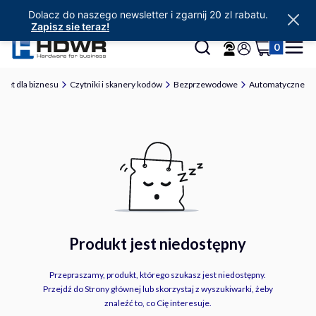
Dolacz do naszego newsletter i zgarnij 20 zl rabatu.
Zapisz sie teraz!
Produkty w 
Otwórz wyszukiwarkę
Szukaj
Koszyk
Menu
Zaloguj się
zęt dla biznesu
Czytniki i skanery kodów
Bezprzewodowe
Automatyczne
Produkt jest niedostępny
Przepraszamy, produkt, którego szukasz jest niedostępny.
Przejdź do Strony głównej lub skorzystaj z wyszukiwarki, żeby
znaleźć to, co Cię interesuje.