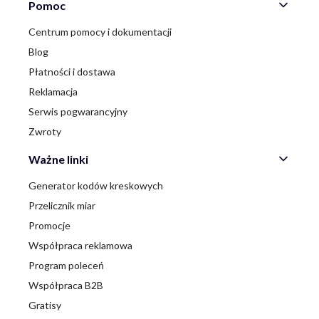
Linki w stopce
Pomoc
Centrum pomocy i dokumentacji
Blog
Płatności i dostawa
Reklamacja
Serwis pogwarancyjny
Zwroty
Ważne linki
Generator kodów kreskowych
Przelicznik miar
Promocje
Współpraca reklamowa
Program poleceń
Współpraca B2B
Gratisy