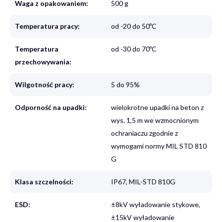
Waga z opakowaniem:
500 g
Temperatura pracy:
od -20 do 50ºC
Temperatura
od -30 do 70ºC
przechowywania:
Wilgotność pracy:
5 do 95%
Odporność na upadki:
wielokrotne upadki na beton z
wys. 1,5 m we wzmocnionym
ochraniaczu zgodnie z
wymogami normy MIL STD 810
G
Klasa szczelności:
IP67, MIL-STD 810G
ESD:
±8kV wyładowanie stykowe,
±15kV wyładowanie