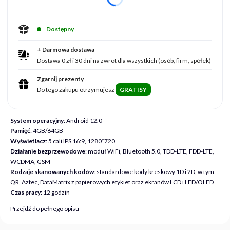
Dostępny
+ Darmowa dostawa
Dostawa 0 zł i 30 dni na zwrot dla wszystkich (osób, firm, spółek)
Zgarnij prezenty
Do tego zakupu otrzymujesz
GRATISY
System operacyjny
: Android 12.0
Pamięć
: 4GB/64GB
Wyświetlacz
: 5 cali IPS 16:9, 1280*720
Działanie bezprzewodowe
: moduł WiFi, Bluetooth 5.0, TDD-LTE, FDD-LTE,
WCDMA, GSM
Rodzaje skanowanych kodów
: standardowe kody kreskowy 1D i 2D, w tym
QR, Aztec, DataMatrix z papierowych etykiet oraz ekranów LCD i LED/OLED
Czas pracy
: 12 godzin
Przejdź do pełnego opisu