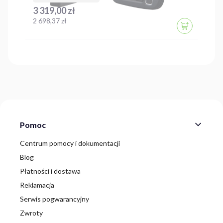
Cena
3 319,00 zł
Cena
2 698,37 zł
DO KOSZYK
Linki w stopce
Pomoc
Centrum pomocy i dokumentacji
Blog
Płatności i dostawa
Reklamacja
Serwis pogwarancyjny
Zwroty