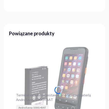
Powiązane produkty
Terminal mobilny w zestawie z dodatkową baterią
AndroSavvy-100G+BAT
AndroSavvy-100G+BAT