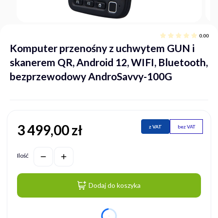
0.00
Komputer przenośny z uchwytem GUN i
skanerem QR, Android 12, WIFI, Bluetooth,
bezprzewodowy AndroSavvy-100G
3 499,00 zł
Cena
z VAT
bez VAT
Ilość
Dodaj do koszyka
dnia