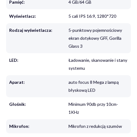
Pamięć:
4 GB/64 GB
Wyświetlacz:
5 cali IPS 16:9, 1280*720
Rodzaj wyświetlacza:
5-punktowy pojemnościowy
ekran dotykowy GFF, Gorilla
Glass 3
LED:
Ładowanie, skanowanie i stany
systemu
Aparat:
auto focus 8 Mega z lampą
błyskową LED
Głośnik:
Minimum 90db przy 10cm-
1KHz
Mikrofon:
Mikrofon z redukcją szumów