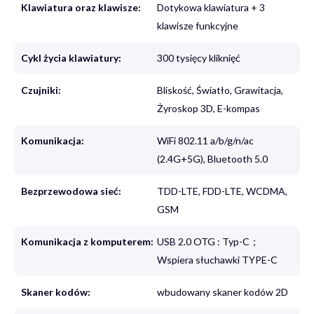
Klawiatura oraz klawisze:
Dotykowa klawiatura + 3
klawisze funkcyjne
Cykl życia klawiatury:
300 tysięcy kliknięć
Czujniki:
Bliskość, Światło, Grawitacja,
Żyroskop 3D, E-kompas
Komunikacja:
WiFi 802.11 a/b/g/n/ac
(2.4G+5G), Bluetooth 5.0
Bezprzewodowa sieć:
TDD-LTE, FDD-LTE, WCDMA,
GSM
Komunikacja z komputerem:
USB 2.0 OTG : Typ-C；
Wspiera słuchawki TYPE-C
Skaner kodów:
wbudowany skaner kodów 2D