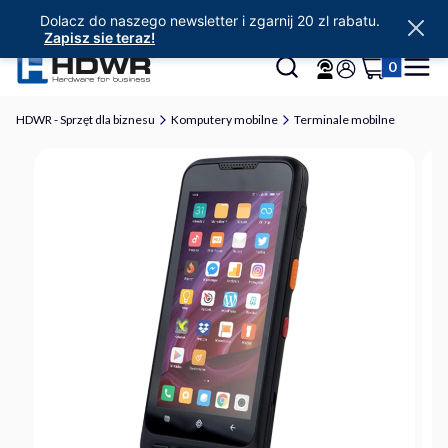
Dolacz do naszego newsletter i zgarnij 20 zl rabatu.
Zapisz sie teraz!
Produkty w 
Otwórz wyszukiwarkę
Szukaj
Koszyk
Menu
Zaloguj się
HDWR - Sprzęt dla biznesu
Komputery mobilne
Terminale mobilne