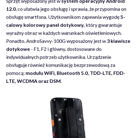
Sprzęt wyposażony jest w
system operacyjny Android
12.0
, co ułatwia jego obsługę i sprawia, że przypomina on
obsługę smartfona. Użytkownikom zapewnia wygodę
5-
calowy kolorowy panel dotykowy,
który gwarantuje
wyraźny obraz w każdych warunkach oświetleniowych.
Ponadto, AndroSavvy-100G wyposażony jest w
3 klawisze
dotykowe
- F1, F2 i główny, dostosowane do
indywidualnych potrzeb użytkownika. Urządzenie
obsługuje również komunikację bezprzewodową za
pomocą:
modułu WiFi, Bluetooth 5.0, TDD-LTE, FDD-
LTE, WCDMA oraz DSM.