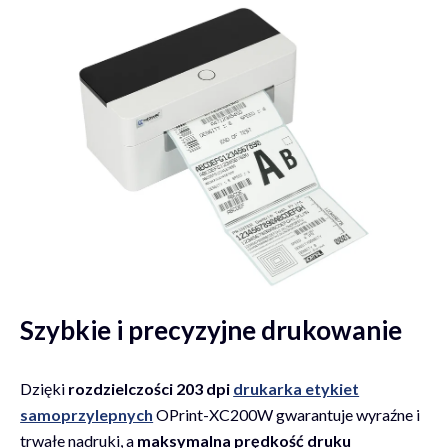
Szybkie i precyzyjne drukowanie
Dzięki
rozdzielczości 203 dpi
drukarka etykiet
samoprzylepnych
OPrint-XC200W gwarantuje wyraźne i
trwałe nadruki, a
maksymalna prędkość druku