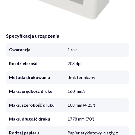
Specyfikacja urządzenia
Gwarancja
1 rok
Rozdzielczość
203 dpi
Metoda drukowania
druk termiczny
Maks. prędkość druku
160 mm/s
Maks. szerokość druku
108 mm (4,25")
Maks. długość druku
1778 mm (70")
Rodzaj papieru
Papier etykietowy, ciągły, z