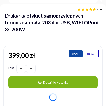
5.00
Drukarka etykiet samoprzylepnych
termiczna, mała, 203 dpi, USB, WIFI OPrint-
XC200W
399,00 zł
Cena
z VAT
bez VAT
Ilość
Dodaj do koszyka
dnia