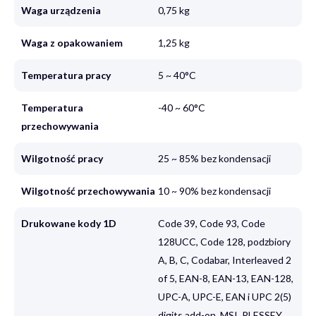
Waga urządzenia
0,75 kg
Waga z opakowaniem
1,25 kg
Temperatura pracy
5 ~ 40°C
Temperatura
-40 ~ 60°C
przechowywania
Wilgotność pracy
25 ~ 85% bez kondensacji
Wilgotność przechowywania
10 ~ 90% bez kondensacji
Drukowane kody 1D
Code 39, Code 93, Code
128UCC, Code 128, podzbiory
A, B, C, Codabar, Interleaved 2
of 5, EAN-8, EAN-13, EAN-128,
UPC-A, UPC-E, EAN i UPC 2(5)
digits add-on, MSI, PLESSEY,