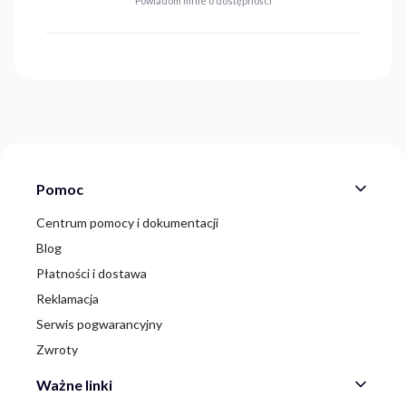
Powiadom mnie o dostępności
Linki w stopce
Pomoc
Centrum pomocy i dokumentacji
Blog
Płatności i dostawa
Reklamacja
Serwis pogwarancyjny
Zwroty
Ważne linki