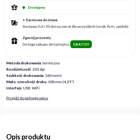
Dostępny
+ Darmowa dostawa
Dostawa 0 zł i 30 dni na zwrot dla wszystkich (osób, firm, spółek)
Zgarnij prezenty
Do tego zakupu otrzymujesz
GRATISY
Metoda drukowania
: termiczna
Rozdzielczość
: 203 dpi
Szybkość drukowania
: 160 mm/s
Maks. szerokość druku
: 108 mm (4,25")
Interfejs
: USB, WiFi
Przejdź do pełnego opisu
Opis produktu