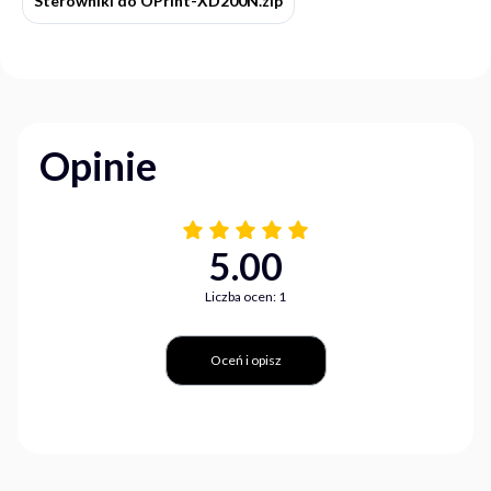
Sterowniki do OPrint-XD200N.zip
Opinie
5.00
Liczba ocen: 1
Oceń i opisz