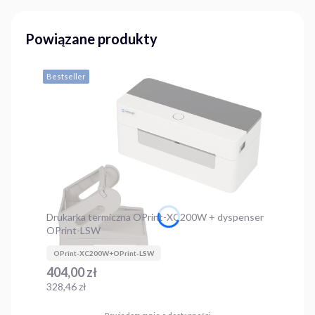
Powiązane produkty
Bestseller
Drukarka termiczna OPrint-XC200W + dyspenser
OPrint-LSW
OPrint-XC200W+OPrint-LSW
Cena
404,00 zł
Cena
328,46 zł